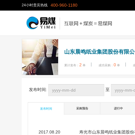
400-960-1180
24小时贵宾热线
山东晨鸣纸业集团股份有限公
2
0
累计发布：
单
成功采购：
单
发布时间:
至
采购预告
进行中
发布时间
2017.08.20
寿光市山东晨鸣纸业集团股份