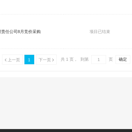
限责任公司8月竞价采购
项目已结束
共 1 页，
到第
页
上一页
1
下一页