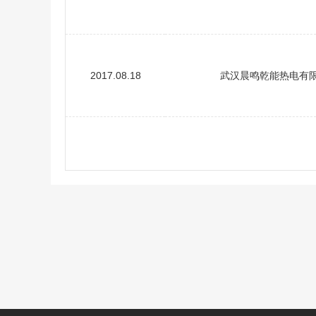
2017.08.18
武汉晨鸣乾能热电有